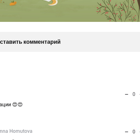
оставить комментарий
0
ации 😍😍
nna Homutova
0