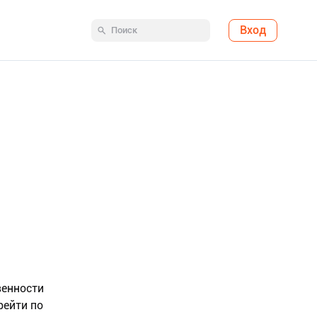
Вход
венности
рейти по