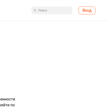
Вход
венности
рейти по