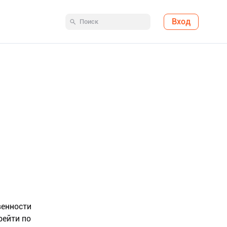
Вход
венности
рейти по