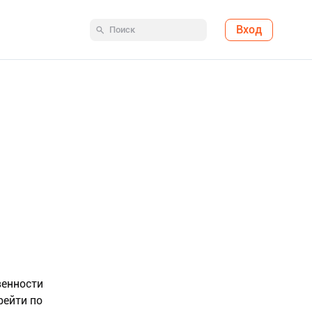
Вход
венности
рейти по