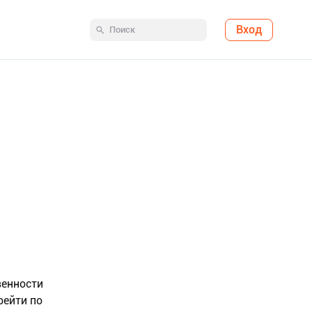
Вход
венности
рейти по