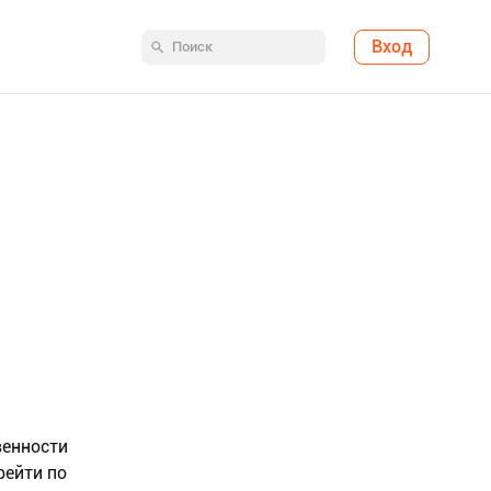
Вход
венности
рейти по