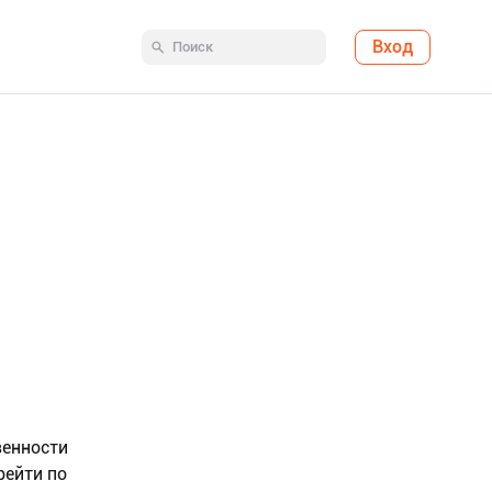
Вход
венности
рейти по