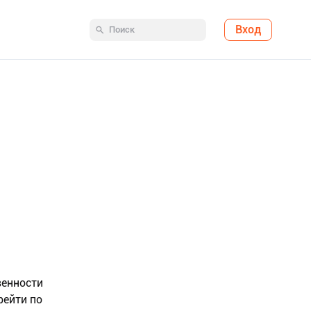
Вход
венности
рейти по