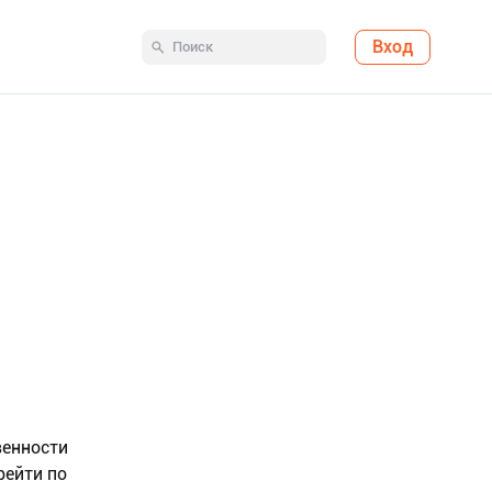
Вход
венности
рейти по