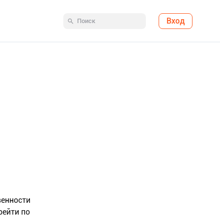
Вход
венности
рейти по