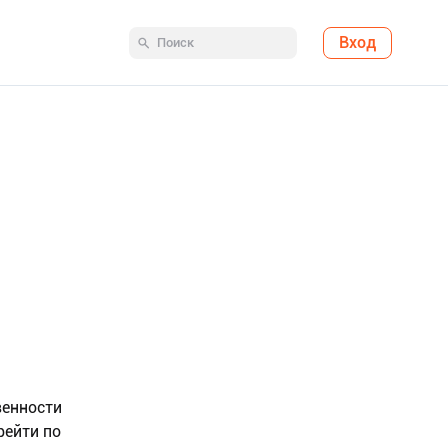
Вход
венности
рейти по