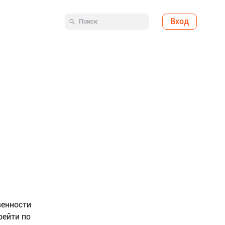
Вход
венности
рейти по