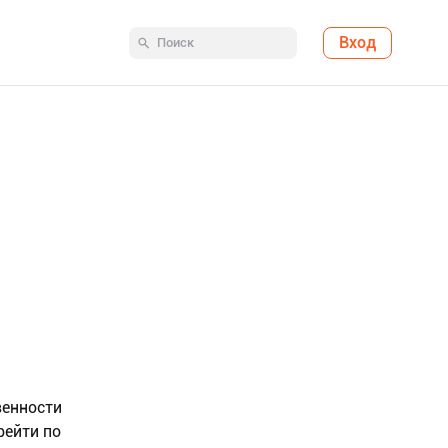
Вход
венности
рейти по