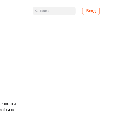
Вход
венности
рейти по