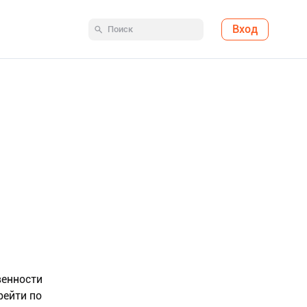
Вход
венности
рейти по