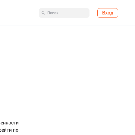
Вход
венности
рейти по