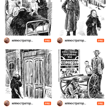
иллюстратор
иллюстратор
PRO
PRO
Шевченко
Шевченко
иллюстратор
иллюстратор
PRO
PRO
Шевченко
Шевченко