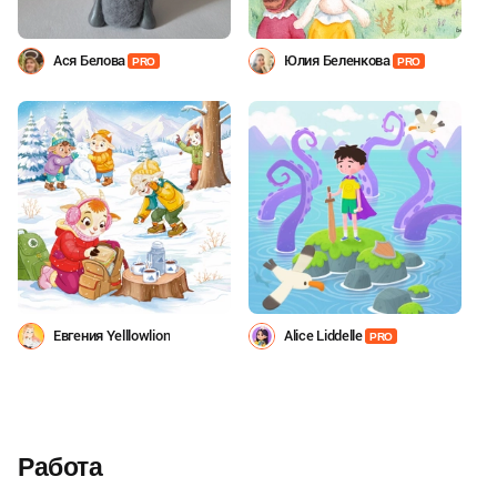
Ася Белова
Юлия Беленкова
PRO
PRO
Евгения Yelllowlion
Alice Liddelle
PRO
Работа