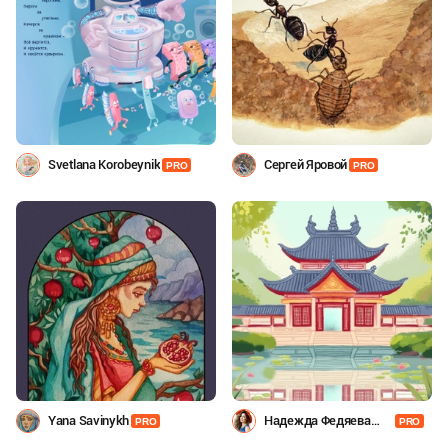
Svetlana Korobeynik
Сергей Яровой
PRO
PRO
Yana Savinykh
Надежда Федяева
PRO
PRO
(Блохина)