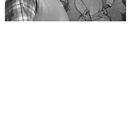
Звери с человеческой душой: тайна
Рачёвского стиля