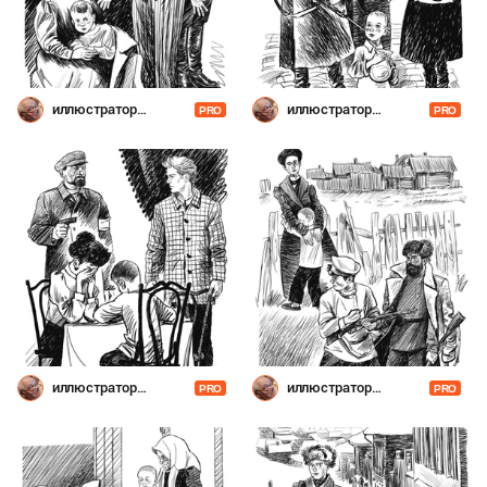
иллюстратор
иллюстратор
PRO
PRO
Шевченко
Шевченко
иллюстратор
иллюстратор
PRO
PRO
Шевченко
Шевченко