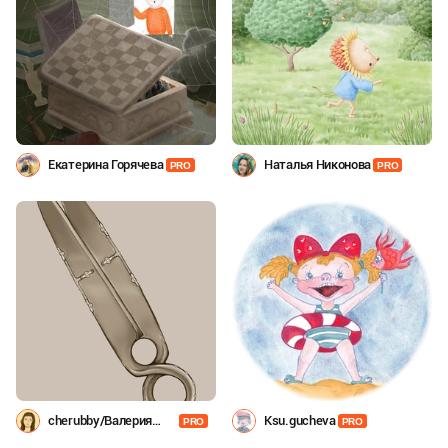
Екатерина Горячева
Наталья Никонова
PRO
PRO
cherubby/Валерия
Ksu.gucheva
PRO
PRO
Жильцова