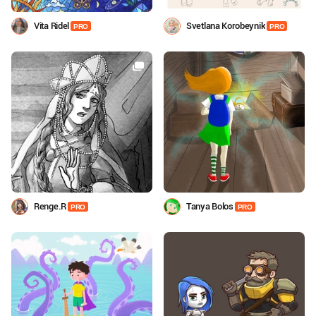
Vita Ridel
Svetlana Korobeynik
PRO
PRO
Renge.R
Tanya Bolos
PRO
PRO