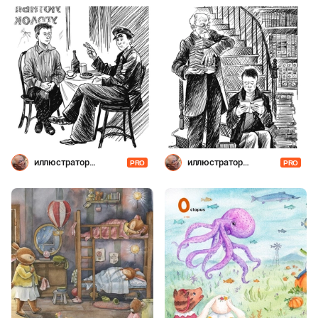
иллюстратор
иллюстратор
PRO
PRO
Шевченко
Шевченко