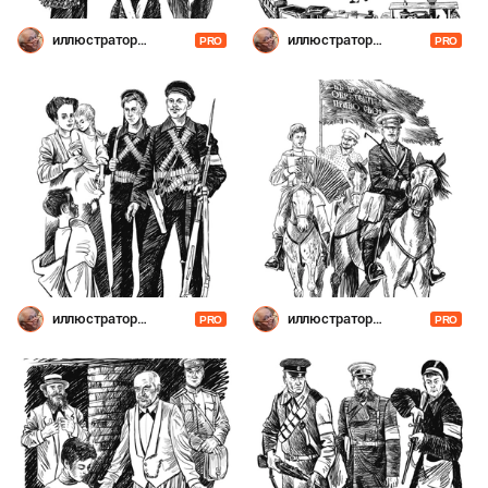
иллюстратор
иллюстратор
PRO
PRO
Шевченко
Шевченко
иллюстратор
иллюстратор
PRO
PRO
Шевченко
Шевченко