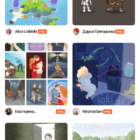
Alice Liddelle
Дарья Григорьева
PRO
PRO
Екатерина
NinaVarlam
PRO
PRO
Омельченко