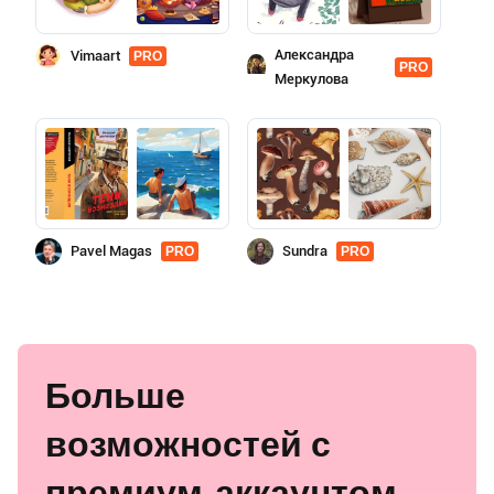
Александра
Vimaart
PRO
PRO
Меркулова
Pavel Magas
Sundra
PRO
PRO
Больше
возможностей с
премиум-аккаунтом