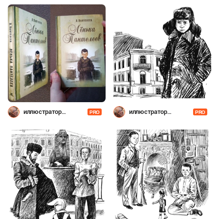
иллюстратор
иллюстратор
PRO
PRO
Шевченко
Шевченко