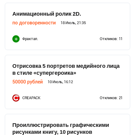
Анимационный ролик 2D.
по договоренности
18 Июль, 21:35
Фрактал.
Откликов:
11
Ф
Отрисовка 5 портретов медийного лица
в стиле «супергероика»
50000
рублей
10 Июль, 16:12
CREAPACK
Откликов:
21
Проиллюстрировать графическими
рисунками книгу, 10 рисунков