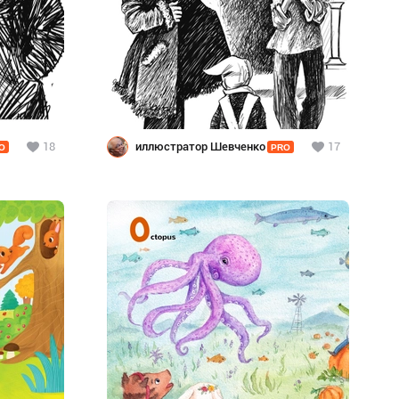
18
иллюстратор Шевченко
17
O
PRO