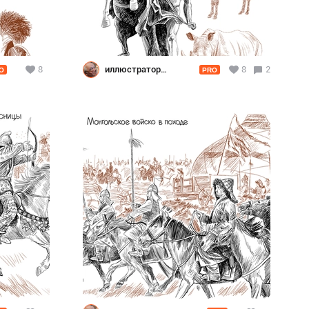
8
иллюстратор
8
2
O
PRO
Шевченко