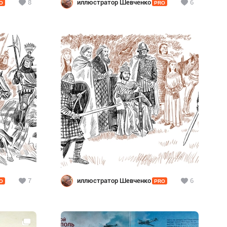
8
иллюстратор Шевченко
6
O
PRO
7
иллюстратор Шевченко
6
O
PRO