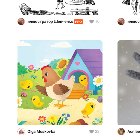
иллюстратор Шевченко
16
иллюс
PRO
Olga Moskovka
22
Ася Б