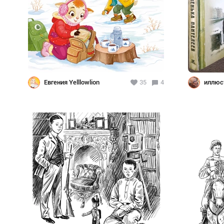
Евгения Yelllowlion
35
4
иллюс