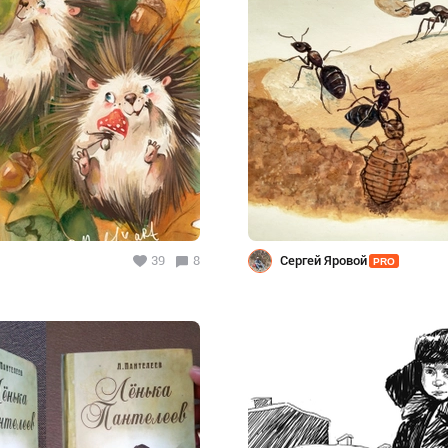
39
8
Сергей Яровой
PRO