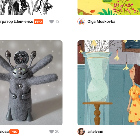
тратор Шевченко
13
Olga Moskovka
PRO
елова
20
artelvinn
PRO