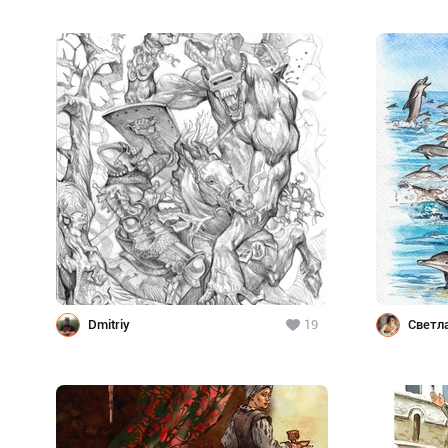
Dmitriy
19
Светл