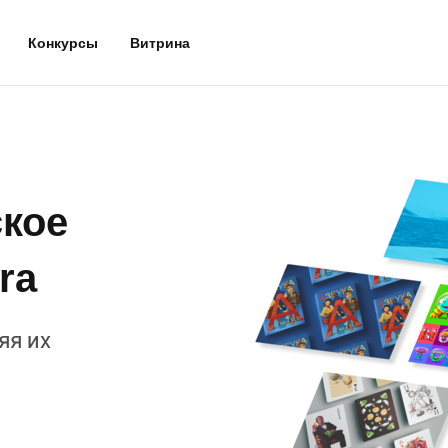
Конкурсы
Витрина
кое
ra
яя их