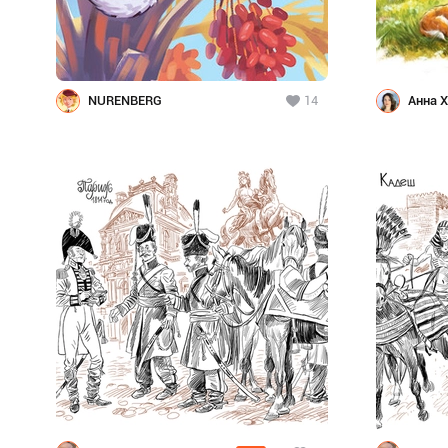
NURENBERG
14
Анна 