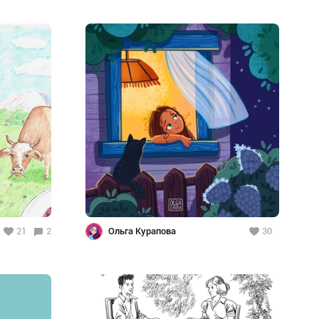
21
2
Ольга Курапова
30