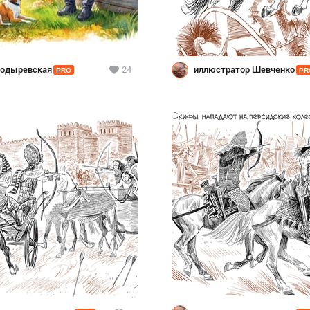
Ходыревская
24
иллюстратор Шевченко
PRO
PR