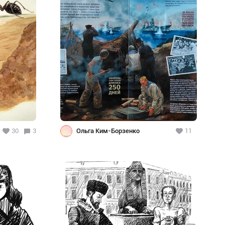
30
3
Ольга Ким-Борзенко
11