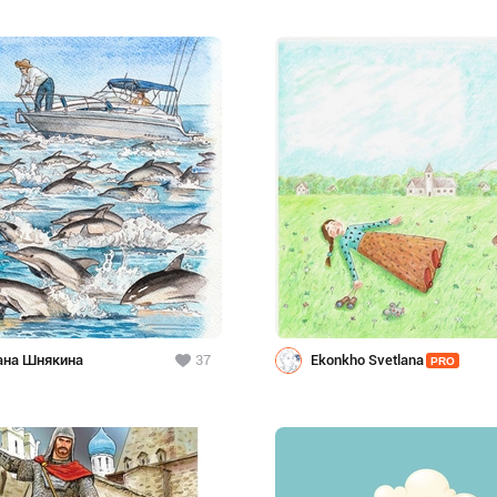
ана Шнякина
37
Ekonkho Svetlana
PRO