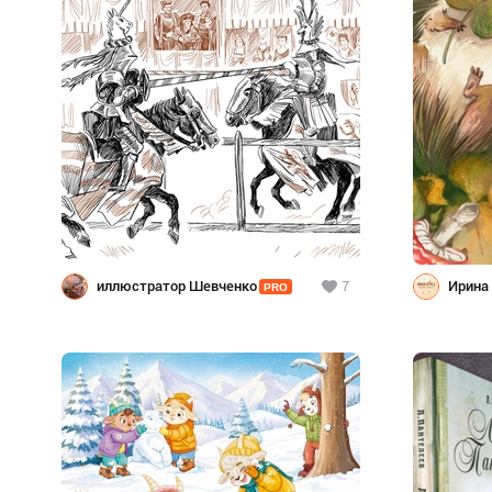
иллюстратор Шевченко
7
Ирина
PRO