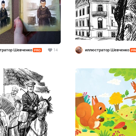
тратор Шевченко
14
иллюстратор Шевченко
PRO
PR